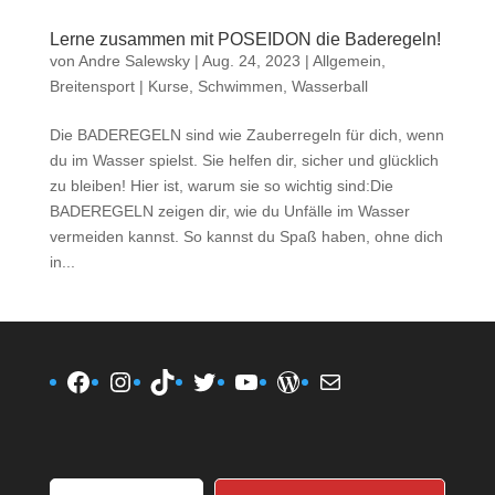
Lerne zusammen mit POSEIDON die Baderegeln!
von
Andre Salewsky
|
Aug. 24, 2023
|
Allgemein
,
Breitensport | Kurse
,
Schwimmen
,
Wasserball
Die BADEREGELN sind wie Zauberregeln für dich, wenn
du im Wasser spielst. Sie helfen dir, sicher und glücklich
zu bleiben! Hier ist, warum sie so wichtig sind:Die
BADEREGELN zeigen dir, wie du Unfälle im Wasser
vermeiden kannst. So kannst du Spaß haben, ohne dich
in...
Facebook
Instagram
TikTok
Twitter
YouTube
WordPress
E-Mail
Gib