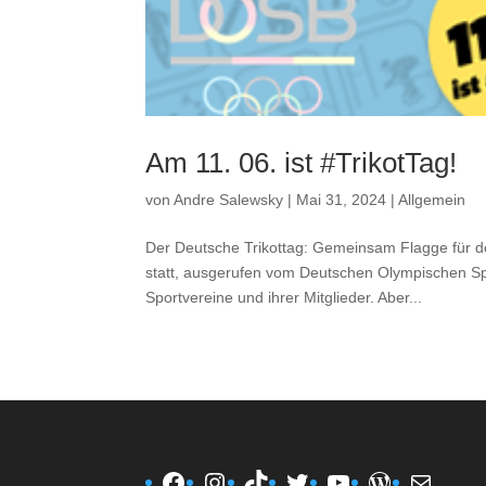
Am 11. 06. ist #TrikotTag!
von
Andre Salewsky
|
Mai 31, 2024
|
Allgemein
Der Deutsche Trikottag: Gemeinsam Flagge für de
statt, ausgerufen vom Deutschen Olympischen Sp
Sportvereine und ihrer Mitglieder. Aber...
Facebook
Instagram
TikTok
Twitter
YouTube
WordPres
E-Mail