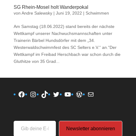
SG Rhein-Mosel holt Wanderpokal
von
Andre Salewsky
|
Juni 19, 2022
|
Schwimmen
Am Samstag (18.06.2022) stand bereits der nächste
Wettkampf unserer Nachwuchsmannschaften unter
Trainerin Bärbel Hundsdörfer mit dem „34.
Westerwaldschwimmfest des SC Selters e.V.“ an.“Der
Wettkampf im Freibad Herschbach war schon durch die
Gluthitze von 35 Grad...
Facebook
Instagram
TikTok
Twitter
YouTube
WordPress
E-Mail
Gib
Newsletter abonnieren
deine