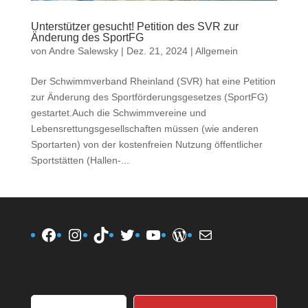
Unterstützer gesucht! Petition des SVR zur
Änderung des SportFG
von
Andre Salewsky
|
Dez. 21, 2024
|
Allgemein
Der Schwimmverband Rheinland (SVR) hat eine Petition
zur Änderung des Sportförderungsgesetzes (SportFG)
gestartet.Auch die Schwimmvereine und
Lebensrettungsgesellschaften müssen (wie anderen
Sportarten) von der kostenfreien Nutzung öffentlicher
Sportstätten (Hallen-...
Facebook
Instagram
TikTok
Twitter
YouTube
WordPress
E-Mail
Gib