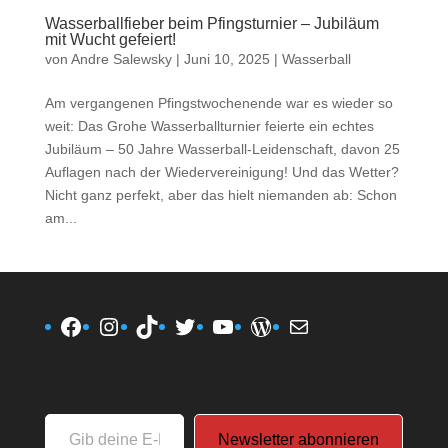
Wasserballfieber beim Pfingsturnier – Jubiläum
mit Wucht gefeiert!
von
Andre Salewsky
|
Juni 10, 2025
|
Wasserball
Am vergangenen Pfingstwochenende war es wieder so
weit: Das Grohe Wasserballturnier feierte ein echtes
Jubiläum – 50 Jahre Wasserball-Leidenschaft, davon 25
Auflagen nach der Wiedervereinigung! Und das Wetter?
Nicht ganz perfekt, aber das hielt niemanden ab: Schon
am...
Facebook
Instagram
TikTok
Twitter
YouTube
WordPress
E-Mail
Gib
Newsletter abonnieren
deine