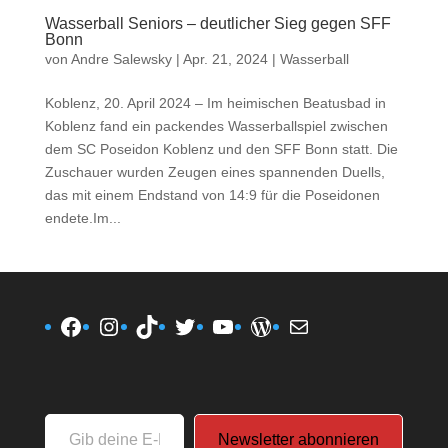
Wasserball Seniors – deutlicher Sieg gegen SFF
Bonn
von
Andre Salewsky
|
Apr. 21, 2024
|
Wasserball
Koblenz, 20. April 2024 – Im heimischen Beatusbad in
Koblenz fand ein packendes Wasserballspiel zwischen
dem SC Poseidon Koblenz und den SFF Bonn statt. Die
Zuschauer wurden Zeugen eines spannenden Duells,
das mit einem Endstand von 14:9 für die Poseidonen
endete.Im...
Facebook
Instagram
TikTok
Twitter
YouTube
WordPress
E-Mail
Gib
Newsletter abonnieren
deine