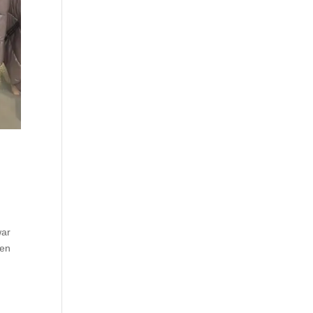
war
ren