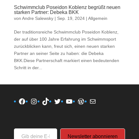
Schwimmclub Poseidon Koblenz begrüßt neuen
starken Partner: Debeka BKK
von
Andre Salewsky
|
Sep. 19, 2024
|
Allgemein
Der traditionsreiche Schwimmclub Poseidon Koblenz,
der auf über 100 Jahre Erfahrung im Schwimmsport
zurückblicken kann, freut sich, einen neuen starken
Partner an seiner Seite zu haben: die Debeka
BKK.Diese Partnerschaft markiert einen bedeutenden
Schritt in der...
Facebook
Instagram
TikTok
Twitter
YouTube
WordPress
E-Mail
Gib
Newsletter abonnieren
deine