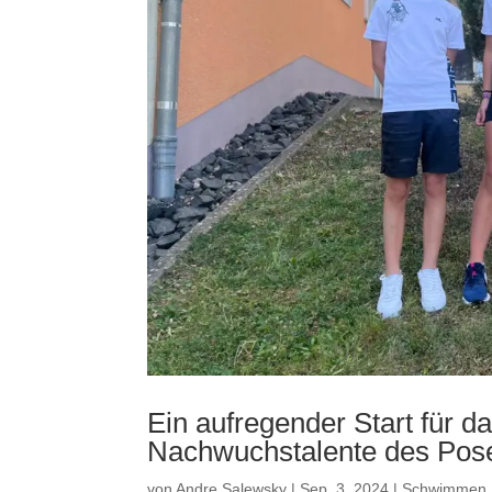
Ein aufregender Start für d
Nachwuchstalente des Pose
von
Andre Salewsky
|
Sep. 3, 2024
|
Schwimmen