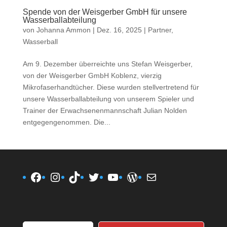
Spende von der Weisgerber GmbH für unsere
Wasserballabteilung
von
Johanna Ammon
|
Dez. 16, 2025
|
Partner
,
Wasserball
Am 9. Dezember überreichte uns Stefan Weisgerber,
von der Weisgerber GmbH Koblenz, vierzig
Mikrofaserhandtücher. Diese wurden stellvertretend für
unsere Wasserballabteilung von unserem Spieler und
Trainer der Erwachsenenmannschaft Julian Nolden
entgegengenommen. Die...
Facebook
Instagram
TikTok
Twitter
YouTube
WordPress
E-Mail
Gib