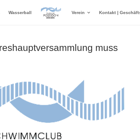
s
Wasserball
Verein
Kontakt | Geschäft
ahreshauptversammlung muss