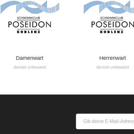
Damenwart
Herrenwart
derzeit unbesetzt
derzeit unbesetzt
s
Gib
deine
E-