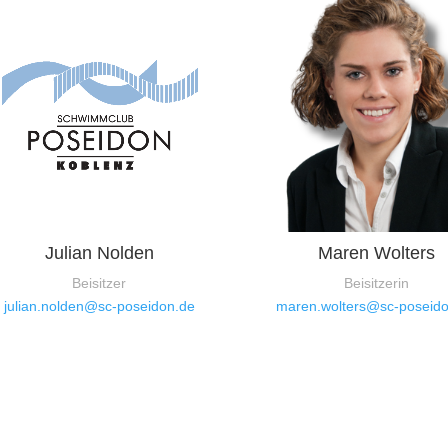
Julian Nolden
Maren Wolters
Beisitzer
Beisitzerin
julian.nolden@sc-poseidon.de
maren.wolters@sc-poseid