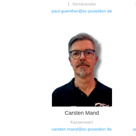
1. Vorsitzender
paul.guenther@sc-poseidon.de
Carsten Mand
Kassenwart
carsten.mand@sc-poseidon.de
s