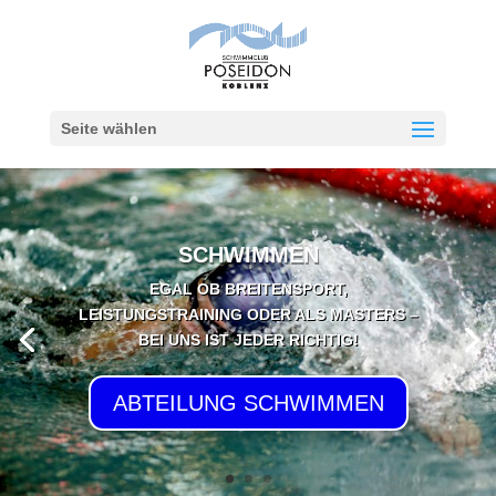
Seite wählen
SCHWIMMEN
EGAL OB BREITENSPORT,
LEISTUNGSTRAINING ODER ALS MASTERS –
BEI UNS IST JEDER RICHTIG!
ABTEILUNG SCHWIMMEN