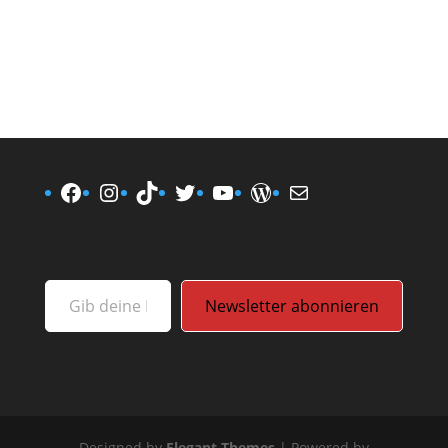
Facebook
Instagram
TikTok
Twitter
YouTube
WordPress
E-Mail
Gib deine E-Mail-Adresse ein ...
Newsletter abonnieren
Designed by
Elegant Themes
| Powered by