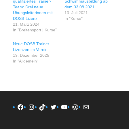
qualifiziertes Trainer-
Schwimmausbildung ab
Team: Drei neue
dem 03.08.2021
Übungsleiterinnen mit
13. Juli 2021
DOSB-Lizenz
In "Kurse"
21. März 2024
In "Breitensport | Kurse"
Neue DOSB Trainer
Lizenzen im Verein
19. Dezember 2025
In "Allgemein"
Facebook
Instagram
TikTok
Twitter
YouTube
WordPress
E-Mail