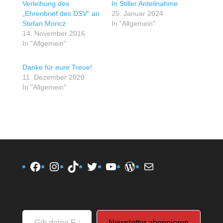
Verleihung des
In Stiller Anteilnahme
„Ehrenbrief des DSV“ an
25. Januar 2024
Stefan Moricz
In "Allgemein"
14. November 2016
In "Allgemein"
Danke für eure Treue!
11. Dezember 2020
In "Allgemein"
Facebook
Instagram
TikTok
Twitter
YouTube
WordPress
E-Mail
Gib
Newsletter abonnieren