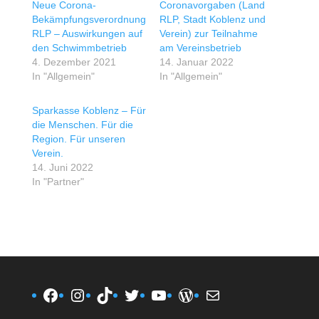
Neue Corona-
Coronavorgaben (Land
Bekämpfungsverordnung
RLP, Stadt Koblenz und
RLP – Auswirkungen auf
Verein) zur Teilnahme
den Schwimmbetrieb
am Vereinsbetrieb
4. Dezember 2021
14. Januar 2022
In "Allgemein"
In "Allgemein"
Sparkasse Koblenz – Für
die Menschen. Für die
Region. Für unseren
Verein.
14. Juni 2022
In "Partner"
Facebook
Instagram
TikTok
Twitter
YouTube
WordPress
E-Mail