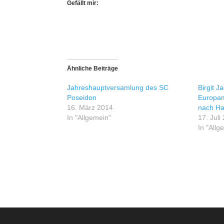
Gefällt mir:
Ähnliche Beiträge
Jahreshauptversamlung des SC
Birgit J
Poseidon
Europam
16. März 2014
nach Ha
In "Allgemein"
17. Juli
In "Allg