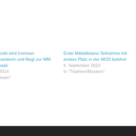
acobi wird Ironman
Erste Mitteldistanz-Teilnahme mit
eisterin und fliegt zur WM
erstem Platz in der AK20 belohnt
waii
4. September 2022
 2014
In "Triathlon/Masters"
emein"