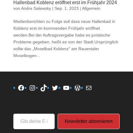
Hallenbad Koblenz eröffnet erst im Frühjahr 2024
von
Andre Salewsky
|
Sep. 1, 2023
|
Allgemein
Medienberichten zu Folge soll dass neue Hallenbad in
Koblenz erst im kommenden Frühjahr eröffnet
werden.Bei der Auftragsvergabe habe es juristische
Probleme gegeben, heißt es von der Stadt.Ursprünglich
sollte das „Moselbad Koblenz“ am Rauentaler
Moselbogen...
Facebook
Instagram
TikTok
Twitter
YouTube
WordPress
E-Mail
Gib
Newsletter abonnieren
deine
E-