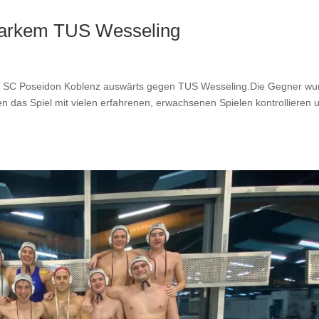
starkem TUS Wesseling
es SC Poseidon Koblenz auswärts gegen TUS Wesseling.Die Gegner wu
en das Spiel mit vielen erfahrenen, erwachsenen Spielen kontrollieren 