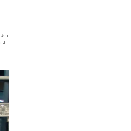
rden
und