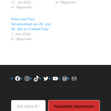
17. Juli 2015
In "Allgemein"
In "Allgemein"
Peter und Paul
Schwimmfest am 28. und
29. Mai im Freibad Trier
7. Juni 2016
In "Allgemein"
Facebook
Instagram
TikTok
Twitter
YouTube
WordPress
E-Mail
Gib
Newsletter abonnieren
deine