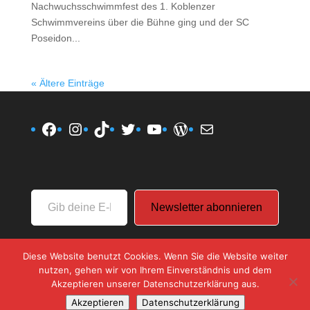
Nachwuchsschwimmfest des 1. Koblenzer
Schwimmvereins über die Bühne ging und der SC
Poseidon...
« Ältere Einträge
Facebook
Instagram
TikTok
Twitter
YouTube
WordPress
E-Mail
Gib
Newsletter abonnieren
deine
E-
Mail-
Diese Website benutzt Cookies. Wenn Sie die Website weiter
Adresse
nutzen, gehen wir von Ihrem Einverständnis und dem
ein ...
Akzeptieren unserer Datenschutzerklärung aus.
Akzeptieren
Datenschutzerklärung
Designed by
Elegant Themes
| Powered by
WordPress