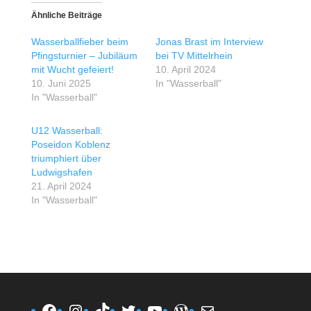
Ähnliche Beiträge
Wasserballfieber beim
Jonas Brast im Interview
Pfingsturnier – Jubiläum
bei TV Mittelrhein
mit Wucht gefeiert!
10. April 2024
10. Juni 2025
In "Wasserball"
In "Wasserball"
U12 Wasserball:
Poseidon Koblenz
triumphiert über
Ludwigshafen
21. April 2024
In "Wasserball"
Facebook
Instagram
TikTok
Twitter
YouTube
WordPress
E-Mail