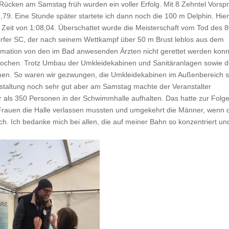
m Rücken am Samstag früh wurden ein voller Erfolg. Mit 8 Zehntel Vorsp
9,79. Eine Stunde später startete ich dann noch die 100 m Delphin. Hie
r Zeit von 1:08,04.
Überschattet wurde die Meisterschaft vom Tod des 
orfer SC, der nach seinem Wettkampf über 50 m Brust leblos aus dem
imation von den im Bad anwesenden Ärzten nicht gerettet werden konn
ochen. Trotz Umbau der Umkleidekabinen und Sanitäranlagen sowie d
en. So waren wir gezwungen, die Umkleidekabinen im Außenbereich 
anstaltung noch sehr gut aber am Samstag machte der Veranstalter
hr als 350 Personen in der Schwimmhalle aufhalten. Das hatte zur Folge
rauen die Halle verlassen mussten und umgekehrt die Männer, wenn 
h. Ich bedanke mich bei allen, die auf meiner Bahn so konzentriert un