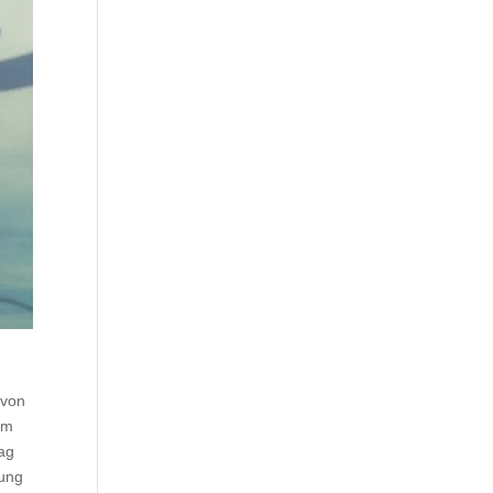
 von
 m
tag
hung