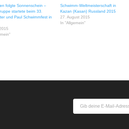
en folgte Sonnenschein –
Schwimm-Weltmeisterschaft in
ruppe startete beim 33.
Kazan (Kasan) Russland 2015
er und Paul Schwimmfest in
27. August 2015
In "Allgemein"
 2015
emein"
s
Gib
deine
E-
Mail-
Adresse