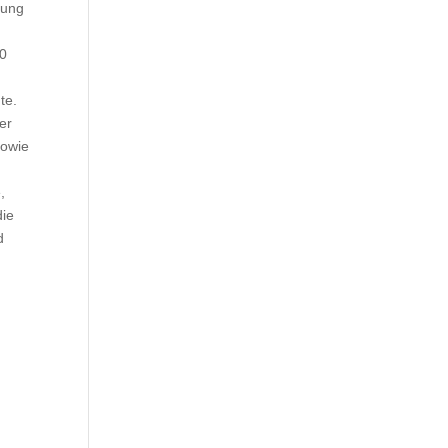
rung
r
80
te.
er
sowie
,
die
d