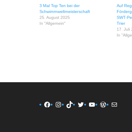
3 Mal Top Ten bei der
Auf Reg
Schwimmweltmeisterschaft
Förderg
25. August 2025
SWT-Pet
In "Allgemein"
Trier
17. Juli
In "Allg
Facebook
Instagram
TikTok
Twitter
YouTube
WordPres
E-Mail