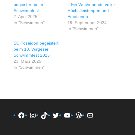
begeistert beim
– Ein Wochenende voller
Schwimmfest
Höchstleistungen und
2. April 2025
Emotionen
In "Schwimmen"
19. September 2024
In "Schwimmen"
SC Poseidon begeistert
beim 18. Wirgeser
Schwimmfest 2025
23. März 2025
In "Schwimmen"
Facebook
Instagram
TikTok
Twitter
YouTube
WordPress
E-Mail