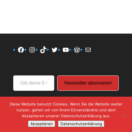
Facebook
Instagram
TikTok
Twitter
YouTube
WordPress
E-Mail
Gib
Newsletter abonnieren
deine
E-
Mail-
Diese Website benutzt Cookies. Wenn Sie die Website weiter
Adresse
nutzen, gehen wir von Ihrem Einverständnis und dem
ein ...
Akzeptieren unserer Datenschutzerklärung aus.
Akzeptieren
Datenschutzerklärung
Designed by
Elegant Themes
| Powered by
WordPress