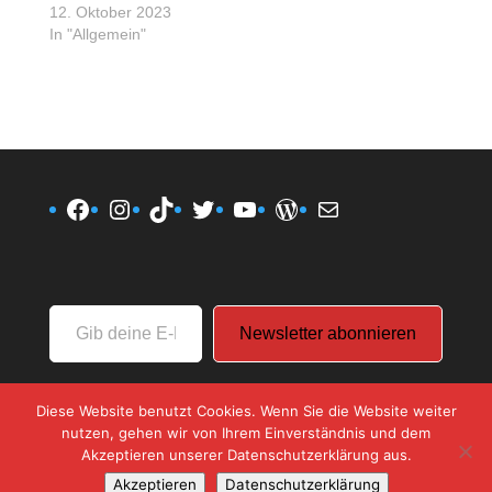
12. Oktober 2023
In "Allgemein"
Facebook
Instagram
TikTok
Twitter
YouTube
WordPress
E-Mail
Gib
Newsletter abonnieren
deine
E-
Mail-
Diese Website benutzt Cookies. Wenn Sie die Website weiter
Adresse
nutzen, gehen wir von Ihrem Einverständnis und dem
ein ...
Akzeptieren unserer Datenschutzerklärung aus.
Akzeptieren
Datenschutzerklärung
Designed by
Elegant Themes
| Powered by
WordPress