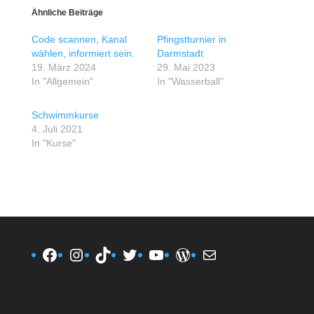
Ähnliche Beiträge
Code scannen, Kanal
Pfingstturnier in
wählen, informiert sein.
Darmstadt
19. März 2024
29. Mai 2023
In "Allgemein"
In "Wasserball"
Schwimmkurse
4. Juli 2021
In "Kurse"
Facebook
Instagram
TikTok
Twitter
YouTube
WordPress
E-Mail