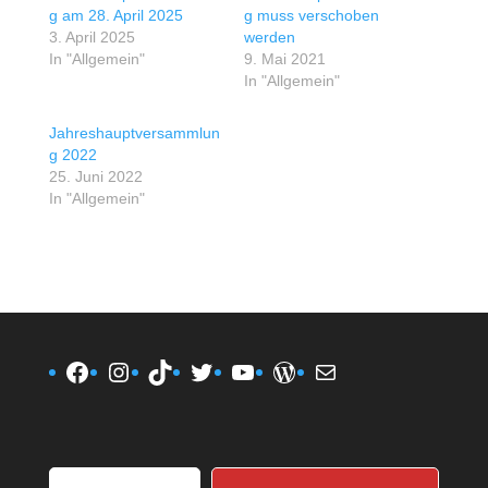
g am 28. April 2025
g muss verschoben
3. April 2025
werden
In "Allgemein"
9. Mai 2021
In "Allgemein"
Jahreshauptversammlun
g 2022
25. Juni 2022
In "Allgemein"
Facebook
Instagram
TikTok
Twitter
YouTube
WordPress
E-Mail
Gib