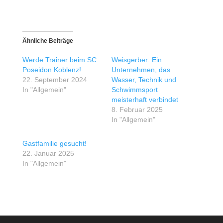
Ähnliche Beiträge
Werde Trainer beim SC
Weisgerber: Ein
Poseidon Koblenz!
Unternehmen, das
22. September 2024
Wasser, Technik und
In "Allgemein"
Schwimmsport
meisterhaft verbindet
8. Februar 2025
In "Allgemein"
Gastfamilie gesucht!
22. Januar 2025
In "Allgemein"