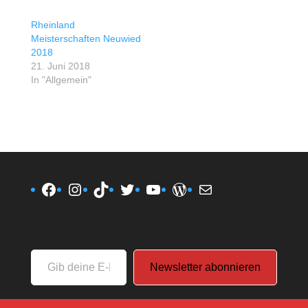
Rheinland
Meisterschaften Neuwied
2018
21. Juni 2018
In "Allgemein"
Facebook
Instagram
TikTok
Twitter
YouTube
WordPress
E-Mail
Gib
Newsletter abonnieren
deine
E-
Mail-