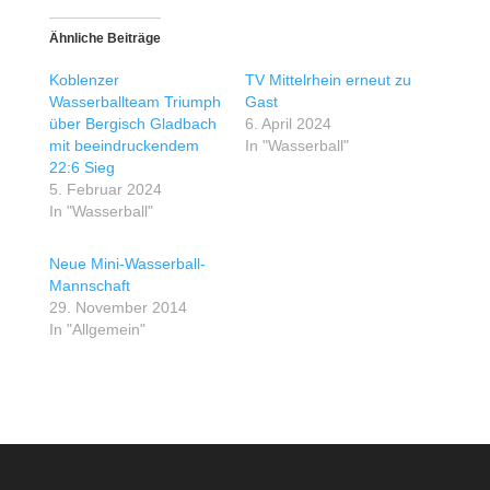
Ähnliche Beiträge
Koblenzer
TV Mittelrhein erneut zu
Wasserballteam Triumph
Gast
über Bergisch Gladbach
6. April 2024
mit beeindruckendem
In "Wasserball"
22:6 Sieg
5. Februar 2024
In "Wasserball"
Neue Mini-Wasserball-
Mannschaft
29. November 2014
In "Allgemein"