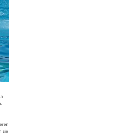
ch
n,
geren
n sie