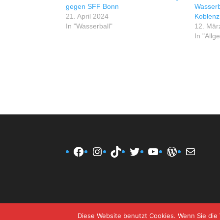
gegen SFF Bonn
Wasserb
21. April 2024
Koblenz
In "Wasserball"
12. Mär
In "Allg
Facebook
Instagram
TikTok
Twitter
YouTube
WordPres
E-Mail
Diese Website benutzt Cookies. Wenn Sie die