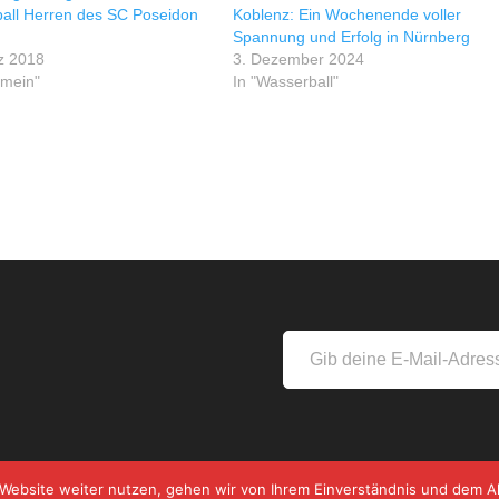
all Herren des SC Poseidon
Koblenz: Ein Wochenende voller
Spannung und Erfolg in Nürnberg
z 2018
3. Dezember 2024
emein"
In "Wasserball"
s
Gib
deine
E-
Mail-
Adresse
ein ...
 Website weiter nutzen, gehen wir von Ihrem Einverständnis und dem A