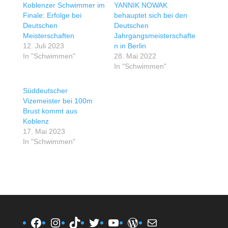
Koblenzer Schwimmer im
YANNIK NOWAK
Finale: Erfolge bei
behauptet sich bei den
Deutschen
Deutschen
Meisterschaften
Jahrgangsmeisterschafte
12. Juli 2023
n in Berlin
In "Schwimmen"
28. Mai 2022
In "Schwimmen"
Süddeutscher
Vizemeister bei 100m
Brust kommt aus
Koblenz
17. Mai 2023
In "Schwimmen"
Facebook
Instagram
TikTok
Twitter
YouTube
WordPress
E-Mail