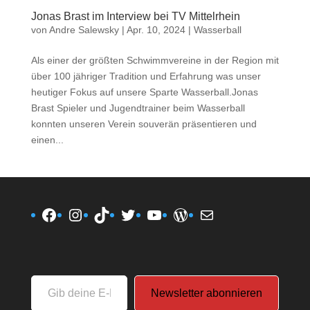
Jonas Brast im Interview bei TV Mittelrhein
von
Andre Salewsky
|
Apr. 10, 2024
|
Wasserball
Als einer der größten Schwimmvereine in der Region mit
über 100 jähriger Tradition und Erfahrung was unser
heutiger Fokus auf unsere Sparte Wasserball.Jonas
Brast Spieler und Jugendtrainer beim Wasserball
konnten unseren Verein souverän präsentieren und
einen...
Facebook
Instagram
TikTok
Twitter
YouTube
WordPress
E-Mail
Gib
Newsletter abonnieren
deine