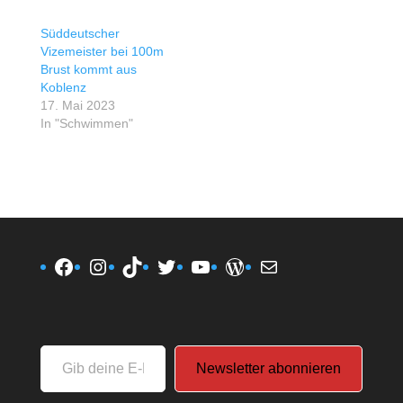
Süddeutscher
Vizemeister bei 100m
Brust kommt aus
Koblenz
17. Mai 2023
In "Schwimmen"
Facebook
Instagram
TikTok
Twitter
YouTube
WordPress
E-Mail
Gib
Newsletter abonnieren
deine
E-