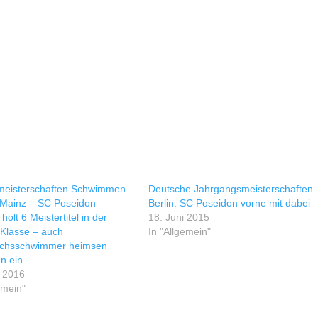
eisterschaften Schwimmen
Deutsche Jahrgangsmeisterschaften
 Mainz – SC Poseidon
Berlin: SC Poseidon vorne mit dabei
holt 6 Meistertitel in der
18. Juni 2015
 Klasse – auch
In "Allgemein"
chsschwimmer heimsen
n ein
l 2016
emein"