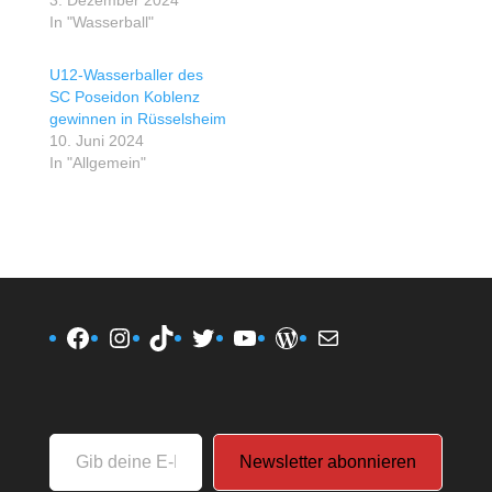
In "Wasserball"
U12-Wasserballer des
SC Poseidon Koblenz
gewinnen in Rüsselsheim
10. Juni 2024
In "Allgemein"
Facebook
Instagram
TikTok
Twitter
YouTube
WordPress
E-Mail
Gib
Newsletter abonnieren
deine