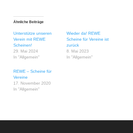
Ähnliche Beiträge
Unterstütze unseren
Wieder da! REWE
Verein mit REWE
Scheine für Vereine ist
Scheinen!
zurück
29. Mai 2024
8. Mai 2023
In "Allgemein"
In "Allgemein"
REWE – Scheine für
Vereine
17. November 2020
In "Allgemein"