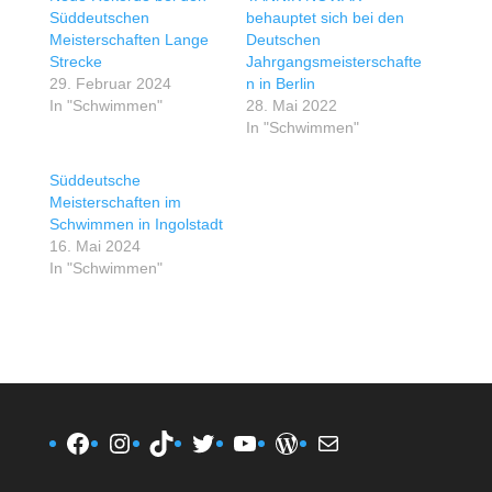
Süddeutschen
behauptet sich bei den
Meisterschaften Lange
Deutschen
Strecke
Jahrgangsmeisterschafte
29. Februar 2024
n in Berlin
In "Schwimmen"
28. Mai 2022
In "Schwimmen"
Süddeutsche
Meisterschaften im
Schwimmen in Ingolstadt
16. Mai 2024
In "Schwimmen"
Facebook
Instagram
TikTok
Twitter
YouTube
WordPress
E-Mail