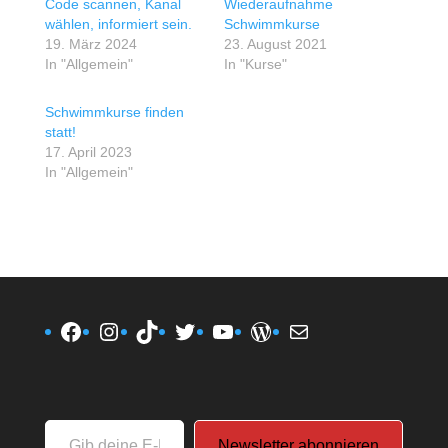
Code scannen, Kanal
Wiederaufnahme
wählen, informiert sein.
Schwimmkurse
19. März 2024
23. August 2021
In "Allgemein"
In "Kurse"
Schwimmkurse finden
statt!
17. April 2023
In "Allgemein"
Facebook
Instagram
TikTok
Twitter
YouTube
WordPress
E-Mail
Gib
Newsletter abonnieren