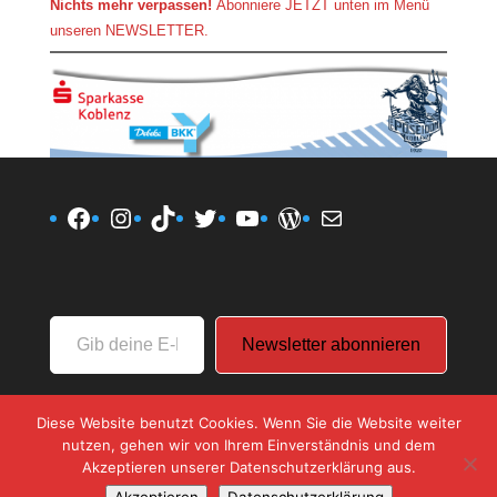
Nichts mehr verpassen!
Abonniere JETZT unten im Menü
unseren NEWSLETTER.
Facebook
Instagram
TikTok
Twitter
YouTube
WordPress
E-Mail
Gib
Newsletter abonnieren
deine
E-
Mail-
Diese Website benutzt Cookies. Wenn Sie die Website weiter
Adresse
nutzen, gehen wir von Ihrem Einverständnis und dem
ein ...
Akzeptieren unserer Datenschutzerklärung aus.