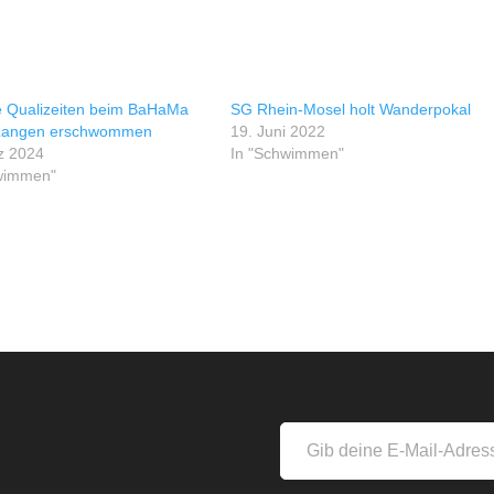
e Qualizeiten beim BaHaMa
SG Rhein-Mosel holt Wanderpokal
 Langen erschwommen
19. Juni 2022
z 2024
In "Schwimmen"
wimmen"
s
Gib
deine
E-