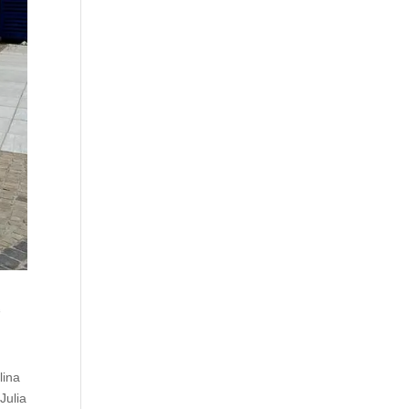
“
lina
Julia