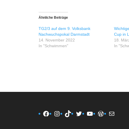
Ähnliche Beiträge
TG2/3 auf dem 9. Volksbank
Wichtig
Nachwuchspokal Darmstadt
Cup in
14. November 2022
18. Mär
In "Schwimmen"
In "Sch
Facebook
Instagram
TikTok
Twitter
YouTube
WordPres
E-Mail