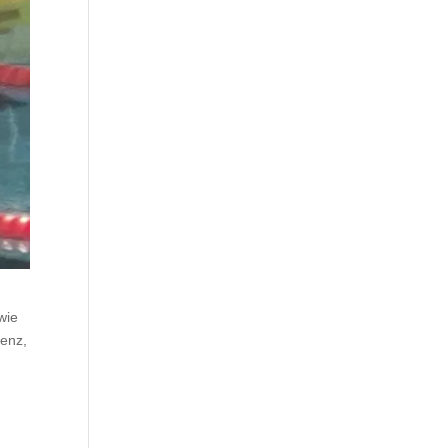
wie
lenz,