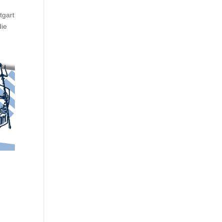
tgart
die