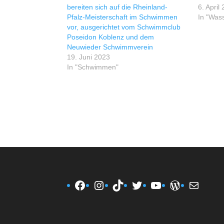
bereiten sich auf die Rheinland-
6. April
Pfalz-Meisterschaft im Schwimmen
In "Wass
vor, ausgerichtet vom Schwimmclub
Poseidon Koblenz und dem
Neuwieder Schwimmverein
19. Juni 2023
In "Schwimmen"
Facebook
Instagram
TikTok
Twitter
YouTube
WordPres
E-Mail