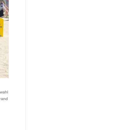
swahl
trand