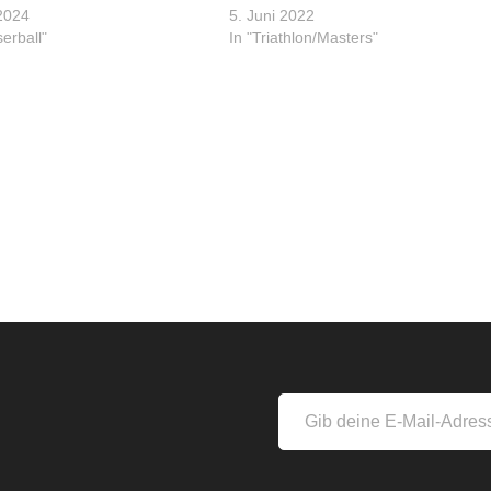
 2024
5. Juni 2022
erball"
In "Triathlon/Masters"
s
Gib
deine
E-
Mail-