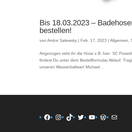
Bis 18.03.2023 – Badehosen
bestellen!
von
Andre Salewsky
|
Feb. 17, 2023
|
Allgemein
,
Angezogen seht ihr die Hose z.B. hier: SC Poseid
findest Du unter dem Bestellformular.Ablauf: Tra
unseren Wasserballwart Michael...
Facebook
Instagram
TikTok
Twitter
YouTube
WordPres
E-Mail