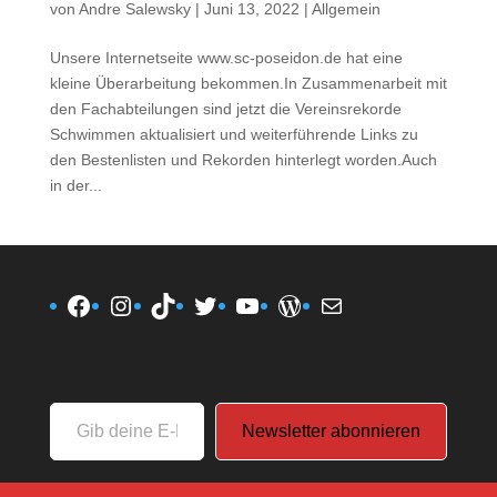
von
Andre Salewsky
|
Juni 13, 2022
|
Allgemein
Unsere Internetseite www.sc-poseidon.de hat eine
kleine Überarbeitung bekommen.In Zusammenarbeit mit
den Fachabteilungen sind jetzt die Vereinsrekorde
Schwimmen aktualisiert und weiterführende Links zu
den Bestenlisten und Rekorden hinterlegt worden.Auch
in der...
Facebook
Instagram
TikTok
Twitter
YouTube
WordPress
E-Mail
Gib
Newsletter abonnieren
deine
E-
Mail-