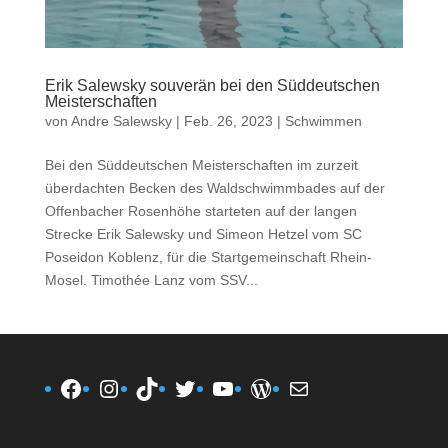
Erik Salewsky souverän bei den Süddeutschen
Meisterschaften
von
Andre Salewsky
|
Feb. 26, 2023
|
Schwimmen
Bei den Süddeutschen Meisterschaften im zurzeit
überdachten Becken des Waldschwimmbades auf der
Offenbacher Rosenhöhe starteten auf der langen
Strecke Erik Salewsky und Simeon Hetzel vom SC
Poseidon Koblenz, für die Startgemeinschaft Rhein-
Mosel. Timothée Lanz vom SSV...
Facebook
Instagram
TikTok
Twitter
YouTube
WordPress
E-Mail