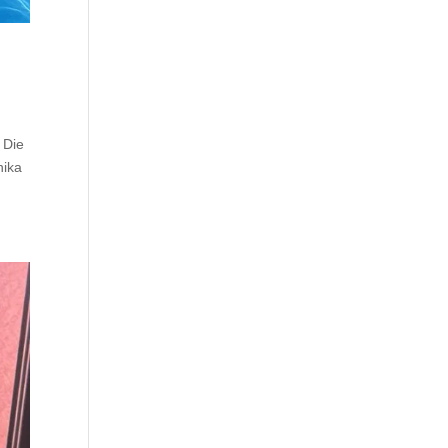
 Die
nika