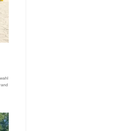
swahl
trand