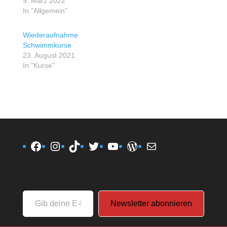
9. März 2022
In "Allgemein"
Wiederaufnahme
Schwimmkurse
23. August 2021
In "Kurse"
Facebook
Instagram
TikTok
Twitter
YouTube
WordPress
E-Mail
Gib
Newsletter abonnieren
deine
E-